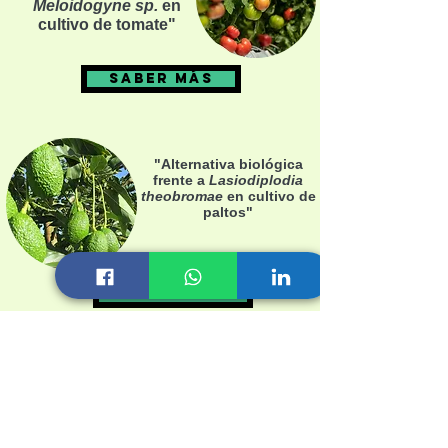
Meloidogyne sp.
en
cultivo de tomate"
SABER MÁS
"Alternativa biológica
frente a
Lasiodiplodia
theobromae
en cultivo de
paltos"
SABER MÁS
"Manejo biológico
frente a
Fusarium sp.
en
cultivo de cebolla
amarilla"