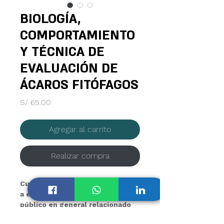
BIOLOGÍA,
COMPORTAMIENTO
Y TÉCNICA DE
EVALUACIÓN DE
ÁCAROS FITÓFAGOS
Precio
S/ 65.00
Agregar al carrito
Realizar compra
Curso dirigido 
a estudiantes, profesionales y 
público en general relacionado 
al manejo sanitario y la 