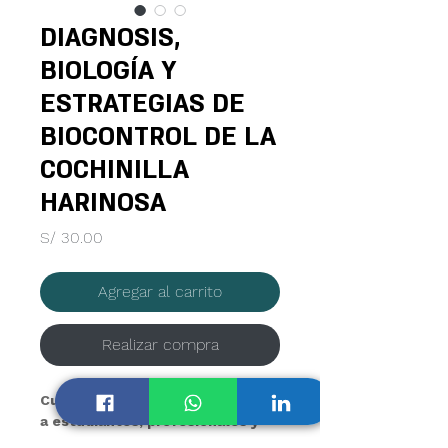
DIAGNOSIS,
BIOLOGÍA Y
ESTRATEGIAS DE
BIOCONTROL DE LA
COCHINILLA
HARINOSA
Precio
S/ 30.00
Agregar al carrito
Realizar compra
Curso dirigido 
a estudiantes, profesionales y 
público en general relacionado 